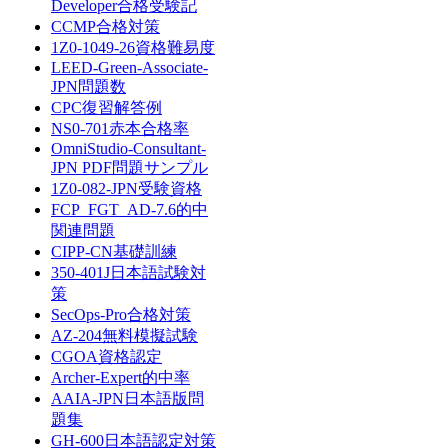
Developer合格受験記
CCMP合格対策
1Z0-1049-26資格難易度
LEED-Green-Associate-
JPN問題数
CPC復習解答例
NS0-701赤本合格率
OmniStudio-Consultant-
JPN PDF問題サンプル
1Z0-082-JPN受験資格
FCP_FGT_AD-7.6的中
関連問題
CIPP-CN基礎訓練
350-401J日本語試験対
策
SecOps-Pro合格対策
AZ-204無料模擬試験
CGOA資格認定
Archer-Expert的中率
AAIA-JPN日本語版問
題集
GH-600日本語認定対策