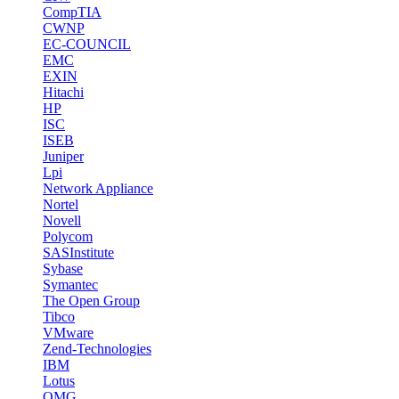
CompTIA
CWNP
EC-COUNCIL
EMC
EXIN
Hitachi
HP
ISC
ISEB
Juniper
Lpi
Network Appliance
Nortel
Novell
Polycom
SASInstitute
Sybase
Symantec
The Open Group
Tibco
VMware
Zend-Technologies
IBM
Lotus
OMG