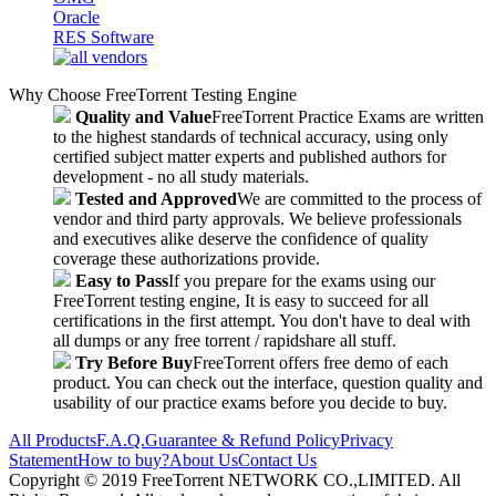
Oracle
RES Software
Why Choose FreeTorrent Testing Engine
Quality and Value
FreeTorrent Practice Exams are written
to the highest standards of technical accuracy, using only
certified subject matter experts and published authors for
development - no all study materials.
Tested and Approved
We are committed to the process of
vendor and third party approvals. We believe professionals
and executives alike deserve the confidence of quality
coverage these authorizations provide.
Easy to Pass
If you prepare for the exams using our
FreeTorrent testing engine, It is easy to succeed for all
certifications in the first attempt. You don't have to deal with
all dumps or any free torrent / rapidshare all stuff.
Try Before Buy
FreeTorrent offers free demo of each
product. You can check out the interface, question quality and
usability of our practice exams before you decide to buy.
All Products
F.A.Q.
Guarantee & Refund Policy
Privacy
Statement
How to buy?
About Us
Contact Us
Copyright © 2019 FreeTorrent NETWORK CO.,LIMITED. All