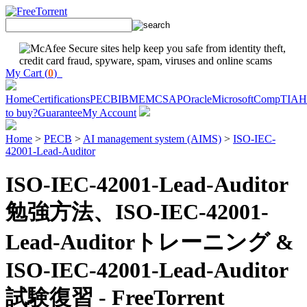
My Cart (
0
)
Home
Certifications
PECB
IBM
EMC
SAP
Oracle
Microsoft
CompTIA
H
to buy?
Guarantee
My Account
Home
>
PECB
>
AI management system (AIMS)
>
ISO-IEC-
42001-Lead-Auditor
ISO-IEC-42001-Lead-Auditor
勉強方法、ISO-IEC-42001-
Lead-Auditorトレーニング &
ISO-IEC-42001-Lead-Auditor
試験復習 - FreeTorrent