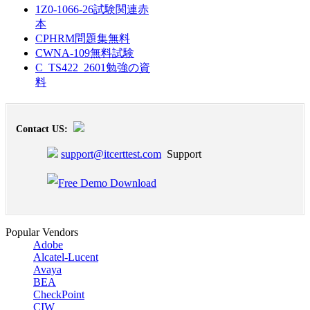
1Z0-1066-26試験関連赤
本
CPHRM問題集無料
CWNA-109無料試験
C_TS422_2601勉強の資
料
Contact US:
support@itcerttest.com
Support
Popular Vendors
Adobe
Alcatel-Lucent
Avaya
BEA
CheckPoint
CIW