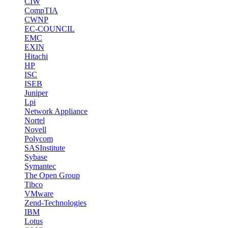
CIW
CompTIA
CWNP
EC-COUNCIL
EMC
EXIN
Hitachi
HP
ISC
ISEB
Juniper
Lpi
Network Appliance
Nortel
Novell
Polycom
SASInstitute
Sybase
Symantec
The Open Group
Tibco
VMware
Zend-Technologies
IBM
Lotus