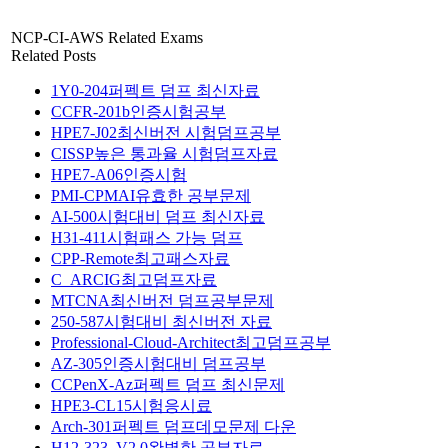
NCP-CI-AWS Related Exams
Related Posts
1Y0-204퍼펙트 덤프 최신자료
CCFR-201b인증시험공부
HPE7-J02최신버전 시험덤프공부
CISSP높은 통과율 시험덤프자료
HPE7-A06인증시험
PMI-CPMAI유효한 공부문제
AI-500시험대비 덤프 최신자료
H31-411시험패스 가능 덤프
CPP-Remote최고패스자료
C_ARCIG최고덤프자료
MTCNA최신버전 덤프공부문제
250-587시험대비 최신버전 자료
Professional-Cloud-Architect최고덤프공부
AZ-305인증시험대비 덤프공부
CCPenX-Az퍼펙트 덤프 최신문제
HPE3-CL15시험응시료
Arch-301퍼펙트 덤프데모문제 다운
H12-323_V2.0완벽한 공부자료