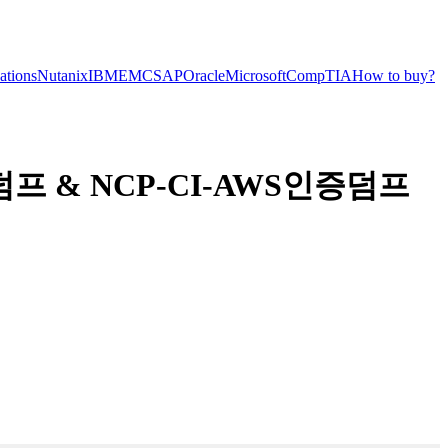
cations
Nutanix
IBM
EMC
SAP
Oracle
Microsoft
CompTIA
How to buy?
덤프 & NCP-CI-AWS인증덤프