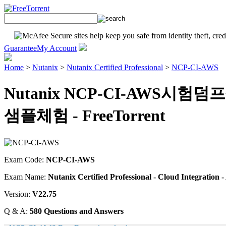
Guarantee
My Account
Home
>
Nutanix
>
Nutanix Certified Professional
>
NCP-CI-AWS
Nutanix NCP-CI-AWS시험
샘플체험 - FreeTorrent
Exam Code:
NCP-CI-AWS
Exam Name:
Nutanix Certified Professional - Cloud Integration 
Version:
V22.75
Q & A:
580 Questions and Answers