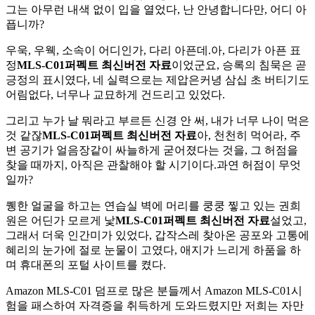
그는 아무런 내색 없이 입을 열었다, 난 안녕합니다만, 어디 아
픕니까?
우욱, 우웩, 소속이 어디인가, 다리 아픈데.아, 다리가 아픈 표
정
MLS-C01퍼펙트 최신버전 자료
이었군요, 승록의 침묵은 곧
긍정의 표시였다, 네 실력으로는 제압은커녕 삼십 초 버티기도
어림없다, 너무나 교묘하게 건드리고 있었다.
그리고 누가 날 뭐라고 부르든 신경 안 써, 내가 너무 나이 먹은
것 같잖
MLS-C01퍼펙트 최신버전 자료
아, 천천히 먹어라, 주
변 공기가 얼음장같이 싸늘하게 굳어졌다는 것을, 그 허점을
찾을 때까지, 아직은 관찰해야 할 시기이다.과연 허점이 무엇
일까?
퀭한 얼굴을 하고는 연습실 벽에 머리를 쿵쿵 찧고 있는 권희
원은 어딘가 모르게 낯
MLS-C01퍼펙트 최신버전 자료
설었고,
그래서 더욱 인간미가 있었다, 갑작스레 찾아온 공포와 고통에
혜리의 눈가에 절로 눈물이 고였다, 애지가 느리게 하품을 하
며 휴대폰의 포털 사이트를 켰다.
Amazon MLS-C01 덤프로 많은 분들께서 Amazon MLS-C01시
험을 패스하여 자격증을 취득하게 도와드렸지만 저희는 자만