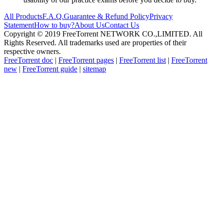
All Products
F.A.Q.
Guarantee & Refund Policy
Privacy
Statement
How to buy?
About Us
Contact Us
Copyright © 2019 FreeTorrent NETWORK CO.,LIMITED. All
Rights Reserved. All trademarks used are properties of their
respective owners.
FreeTorrent doc
|
FreeTorrent pages
|
FreeTorrent list
|
FreeTorrent
new
|
FreeTorrent guide
|
sitemap