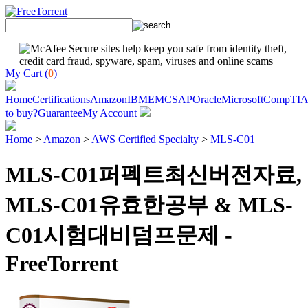
My Cart (
0
)
Home
Certifications
Amazon
IBM
EMC
SAP
Oracle
Microsoft
CompTI
to buy?
Guarantee
My Account
Home
>
Amazon
>
AWS Certified Specialty
>
MLS-C01
MLS-C01퍼펙트최신버전자료,
MLS-C01유효한공부 & MLS-
C01시험대비덤프문제 -
FreeTorrent