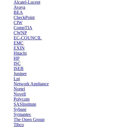
Alcatel-Lucent
Avaya
BEA
CheckPoint
CIW
CompTIA
CWNP
EC-COUNCIL
EMC
EXIN
Hitachi
HP
ISC
ISEB
Juniper
Lpi
Network Appliance
Nortel
Novell
Polycom
SASInstitute
Sybase
Symantec
The Open Group
Tibco