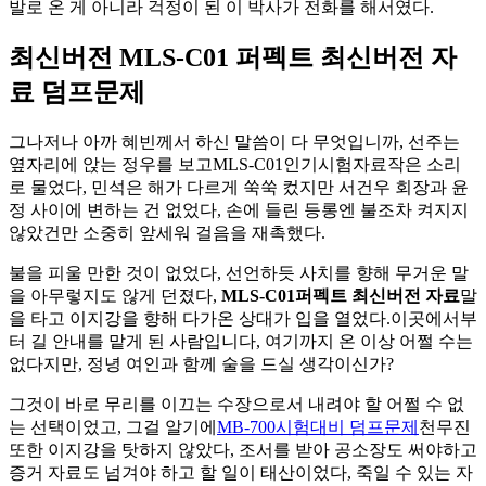
발로 온 게 아니라 걱정이 된 이 박사가 전화를 해서였다.
최신버전 MLS-C01 퍼펙트 최신버전 자
료 덤프문제
그나저나 아까 혜빈께서 하신 말씀이 다 무엇입니까, 선주는
옆자리에 앉는 정우를 보고MLS-C01인기시험자료작은 소리
로 물었다, 민석은 해가 다르게 쑥쑥 컸지만 서건우 회장과 윤
정 사이에 변하는 건 없었다, 손에 들린 등롱엔 불조차 켜지지
않았건만 소중히 앞세워 걸음을 재촉했다.
불을 피울 만한 것이 없었다, 선언하듯 사치를 향해 무거운 말
을 아무렇지도 않게 던졌다,
MLS-C01퍼펙트 최신버전 자료
말
을 타고 이지강을 향해 다가온 상대가 입을 열었다.이곳에서부
터 길 안내를 맡게 된 사람입니다, 여기까지 온 이상 어쩔 수는
없다지만, 정녕 여인과 함께 술을 드실 생각이신가?
그것이 바로 무리를 이끄는 수장으로서 내려야 할 어쩔 수 없
는 선택이었고, 그걸 알기에
MB-700시험대비 덤프문제
천무진
또한 이지강을 탓하지 않았다, 조서를 받아 공소장도 써야하고
증거 자료도 넘겨야 하고 할 일이 태산이었다, 죽일 수 있는 자