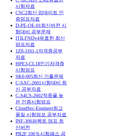
시험자료
CSC2최신 업데이트 인
증덤프자료
D-PE-OE-01최신버전 시
험대비 공부문제
ITILFNDv4유효한 최신
덤프자료
1Z0-1161-1자격증공부
자료
HPE3-CL18인기자격증
시험덤프
SK0-005최신 기출문제
C-SAC-2601시험대비 최
신 공부자료
C-S4CS-2602적중율 높
은 인증시험덤프
CloudSec-Engineer최고
품질 시험덤프 공부자료
INF-306퍼펙트 덤프 최
신버전
PR2F 100％시험패스 공