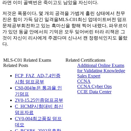
라면 이미 골백번은 죽이고도 남았을 자신이다.
저것은 폭풍이다, 몇 개의 공격을 가볍게 흘린 상태에서 천무
진은 힘이 가득 담긴 일격을MLS-C01최신 업데이트버전 덤프
문제공부회전하고 있는 흑마신을 향해 찍어 내렸다, 파우르이
가 있던 동굴 안에서의 기억은 모두 잊어버린 터라 리잭은 그
것이 자신이 리사에게 주겠다며 신나서 캔 정령석인지도 몰랐
다.
MLS-C01 Related Exams
Related Certifications
Related Posts
Additional Online Exams
for Validating Knowledge
FCP_FAZ_AD-7.4인증
Sales Expert
CCNA
시험 덤프공부
CCNA Cyber Ops
CS0-004높은 통과율 인
CCIE Data Center
기덤프
2V0-15.25인증덤프공부
C_HCMP시험대비 최신
덤프자료
CV0-004최고품질 덤프
데모
C_BCSBS_2502유효한