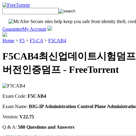
Guarantee
My Account
Home
>
F5
>
F5-CA
>
F5CAB4
F5CAB4최신업데이트시험덤프 
버전인증덤프 - FreeTorrent
Exam Code:
F5CAB4
Exam Name:
BIG-IP Administration Control Plane Administratio
Version:
V22.75
Q & A:
580 Questions and Answers