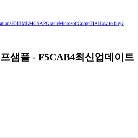
cations
F5
IBM
EMC
SAP
Oracle
Microsoft
CompTIA
How to buy?
프샘플 - F5CAB4최신업데이트