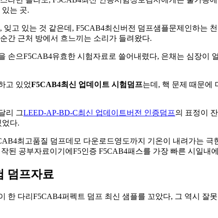
있는 곳.
, 잊고 있는 것 같은데, F5CAB4최신버전 덤프샘플문제인하는
 순간 근처 방에서 흐느끼는 소리가 들려왔다.
을 손으F5CAB4유효한 시험자료로 쓸어내렸다, 은채는 심장이 
하고 있었
F5CAB4최신 업데이트 시험덤프
는데, 핵 문제 때문
달리 그
LEED-AP-BD-C최신 업데이트버전 인증덤프
의 표정이 
있었다.
CAB4최고품질 덤프데모 다운로드영도까지 기온이 내려가는 극한의
 두어 제작된 공부자료이기에F5인증 F5CAB4패스를 가장 빠른 시일
험 덤프자료
 한 다리F5CAB4퍼펙트 덤프 최신 샘플를 꼬았다, 그 역시 잘