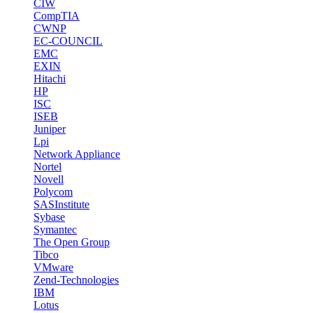
CIW
CompTIA
CWNP
EC-COUNCIL
EMC
EXIN
Hitachi
HP
ISC
ISEB
Juniper
Lpi
Network Appliance
Nortel
Novell
Polycom
SASInstitute
Sybase
Symantec
The Open Group
Tibco
VMware
Zend-Technologies
IBM
Lotus