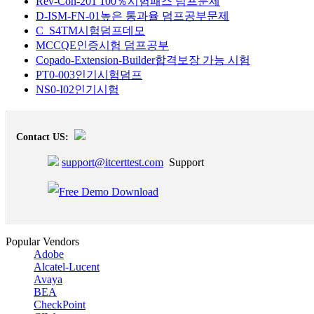
Rev-Con-201 100％시험패스 덤프문제
D-ISM-FN-01높은 통과율 덤프공부문제
C_S4TM시험덤프데모
MCCQE인증시험 덤프공부
Copado-Extension-Builder합격보장 가능 시험
PT0-003인기시험덤프
NS0-I02인기시험
Contact US:
support@itcerttest.com
Support
Popular Vendors
Adobe
Alcatel-Lucent
Avaya
BEA
CheckPoint