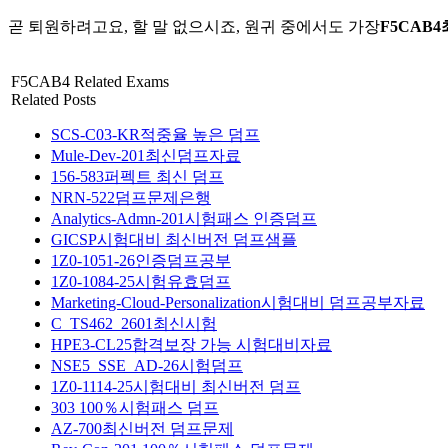
곧 퇴원하려고요, 할 말 없으시죠, 원귀 중에서도 가장
F5CAB
F5CAB4 Related Exams
Related Posts
SCS-C03-KR적중율 높은 덤프
Mule-Dev-201최신덤프자료
156-583퍼펙트 최신 덤프
NRN-522덤프문제은행
Analytics-Admn-201시험패스 인증덤프
GICSP시험대비 최신버전 덤프샘플
1Z0-1051-26인증덤프공부
1Z0-1084-25시험유효덤프
Marketing-Cloud-Personalization시험대비 덤프공부자료
C_TS462_2601최신시험
HPE3-CL25합격보장 가능 시험대비자료
NSE5_SSE_AD-26시험덤프
1Z0-1114-25시험대비 최신버전 덤프
303 100％시험패스 덤프
AZ-700최신버전 덤프문제