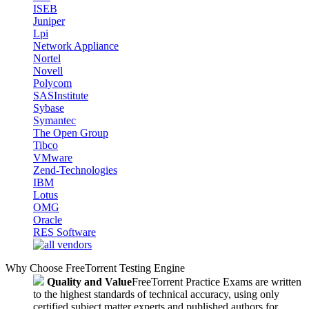
ISEB
Juniper
Lpi
Network Appliance
Nortel
Novell
Polycom
SASInstitute
Sybase
Symantec
The Open Group
Tibco
VMware
Zend-Technologies
IBM
Lotus
OMG
Oracle
RES Software
Why Choose FreeTorrent Testing Engine
Quality and Value
FreeTorrent Practice Exams are written
to the highest standards of technical accuracy, using only
certified subject matter experts and published authors for