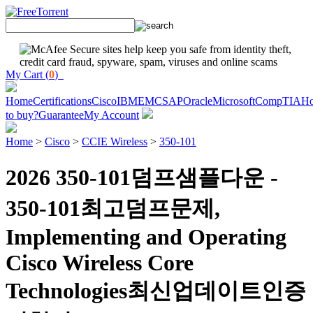
My Cart (
0
)
Home
Certifications
Cisco
IBM
EMC
SAP
Oracle
Microsoft
CompTIA
H
to buy?
Guarantee
My Account
Home
>
Cisco
>
CCIE Wireless
>
350-101
2026 350-101덤프샘플다운 -
350-101최고덤프문제,
Implementing and Operating
Cisco Wireless Core
Technologies최신업데이트인증