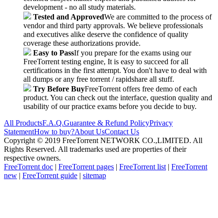
development - no all study materials.
Tested and Approved
We are committed to the process of
vendor and third party approvals. We believe professionals
and executives alike deserve the confidence of quality
coverage these authorizations provide.
Easy to Pass
If you prepare for the exams using our
FreeTorrent testing engine, It is easy to succeed for all
certifications in the first attempt. You don't have to deal with
all dumps or any free torrent / rapidshare all stuff.
Try Before Buy
FreeTorrent offers free demo of each
product. You can check out the interface, question quality and
usability of our practice exams before you decide to buy.
All Products
F.A.Q.
Guarantee & Refund Policy
Privacy
Statement
How to buy?
About Us
Contact Us
Copyright © 2019 FreeTorrent NETWORK CO.,LIMITED. All
Rights Reserved. All trademarks used are properties of their
respective owners.
FreeTorrent doc
|
FreeTorrent pages
|
FreeTorrent list
|
FreeTorrent
new
|
FreeTorrent guide
|
sitemap