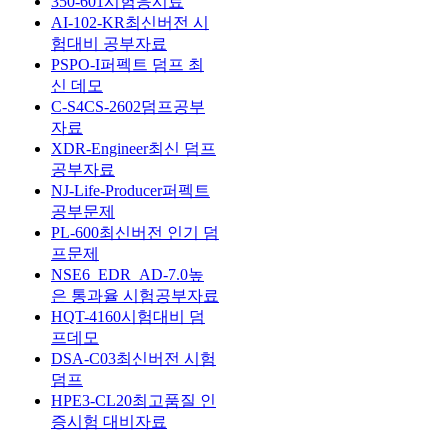
350-601시험응시료
AI-102-KR최신버전 시
험대비 공부자료
PSPO-I퍼펙트 덤프 최
신 데모
C-S4CS-2602덤프공부
자료
XDR-Engineer최신 덤프
공부자료
NJ-Life-Producer퍼펙트
공부문제
PL-600최신버전 인기 덤
프문제
NSE6_EDR_AD-7.0높
은 통과율 시험공부자료
HQT-4160시험대비 덤
프데모
DSA-C03최신버전 시험
덤프
HPE3-CL20최고품질 인
증시험 대비자료