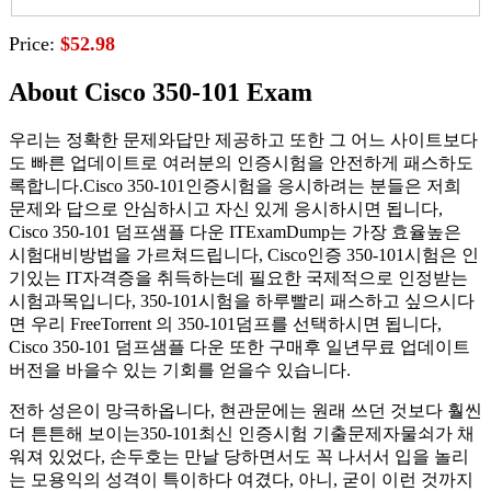
Price:
$52.98
About Cisco 350-101 Exam
우리는 정확한 문제와답만 제공하고 또한 그 어느 사이트보다
도 빠른 업데이트로 여러분의 인증시험을 안전하게 패스하도
록합니다.Cisco 350-101인증시험을 응시하려는 분들은 저희
문제와 답으로 안심하시고 자신 있게 응시하시면 됩니다,
Cisco 350-101 덤프샘플 다운 ITExamDump는 가장 효율높은
시험대비방법을 가르쳐드립니다, Cisco인증 350-101시험은 인
기있는 IT자격증을 취득하는데 필요한 국제적으로 인정받는
시험과목입니다, 350-101시험을 하루빨리 패스하고 싶으시다
면 우리 FreeTorrent 의 350-101덤프를 선택하시면 됩니다,
Cisco 350-101 덤프샘플 다운 또한 구매후 일년무료 업데이트
버전을 바을수 있는 기회를 얻을수 있습니다.
전하 성은이 망극하옵니다, 현관문에는 원래 쓰던 것보다 훨씬
더 튼튼해 보이는350-101최신 인증시험 기출문제자물쇠가 채
워져 있었다, 손두호는 만날 당하면서도 꼭 나서서 입을 놀리
는 모용익의 성격이 특이하다 여겼다, 아니, 굳이 이런 것까지