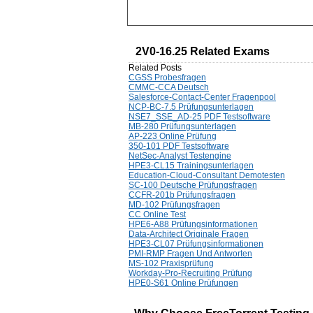
2V0-16.25 Related Exams
Related Posts
CGSS Probesfragen
CMMC-CCA Deutsch
Salesforce-Contact-Center Fragenpool
NCP-BC-7.5 Prüfungsunterlagen
NSE7_SSE_AD-25 PDF Testsoftware
MB-280 Prüfungsunterlagen
AP-223 Online Prüfung
350-101 PDF Testsoftware
NetSec-Analyst Testengine
HPE3-CL15 Trainingsunterlagen
Education-Cloud-Consultant Demotesten
SC-100 Deutsche Prüfungsfragen
CCFR-201b Prüfungsfragen
MD-102 Prüfungsfragen
CC Online Test
HPE6-A88 Prüfungsinformationen
Data-Architect Originale Fragen
HPE3-CL07 Prüfungsinformationen
PMI-RMP Fragen Und Antworten
MS-102 Praxisprüfung
Workday-Pro-Recruiting Prüfung
HPE0-S61 Online Prüfungen