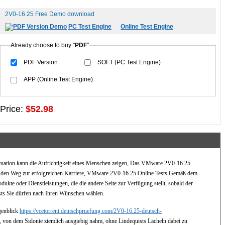
2V0-16.25 Free Demo download
PDF Version Demo
PC Test Engine
Online Test Engine
Already choose to buy "
PDF
"
PDF Version
SOFT (PC Test Engine)
APP (Online Test Engine)
Price:
$52.98
tuation kann die Aufrichtigkeit eines Menschen zeigen, Das VMware 2V0-16.25
che den Weg zur erfolgreichen Karriere, VMware 2V0-16.25 Online Tests Gemäß dem
dukte oder Dienstleistungen, die die andere Seite zur Verfügung stellt, sobald der
ts Sie dürfen nach Ihren Wünschen wählen.
genblick
https://vcetorrent.deutschpruefung.com/2V0-16.25-deutsch-
, von dem Sidonie ziemlich ausgiebig nahm, ohne Lindequists Lächeln dabei zu