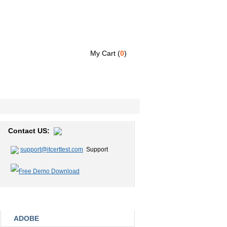
My Cart (
0
)
y?
Guarantee
My Account
Contact US:
support@itcerttest.com
Support
Popular Vendors
ADOBE