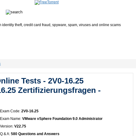
BM
EMC
SAP
Oracle
Microsoft
CompTIA
How to bu
5
line Tests - 2V0-16.25
6.25 Zertifizierungsfragen -
Exam Code:
2V0-16.25
Exam Name:
VMware vSphere Foundation 9.0 Administrator
Version:
V22.75
Q & A:
580 Questions and Answers