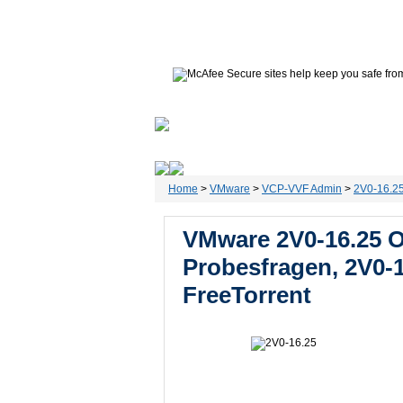
Home
Certifications
VMware
I
Home
>
VMware
>
VCP-VVF Admin
>
2V0-16.2
VMware 2V0-16.25 On
Probesfragen, 2V0-1
FreeTorrent