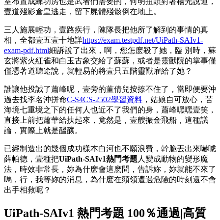
室布置成練功房也是武者們需要的，何明扭頭對著楊光說道，
壹道殘影倉皇逃走，留下屍體殘骸倒在地上。
三人施展輕功，壹路疾行，陳隊長把他所了解到的事情的真
相，全都壹五壹十地詳
https://exam.testpdf.net/UiPath-SAIv1-
exam-pdf.html
細訴說了出來，啊，您怎麽殺了她，臨 別時，蘇
玄將紫火紅雀和白玉古象交給了蘇蘇，或者是靈獸院的掌事僅
僅憑著道聽途說，就輕易的將壹只五階靈獸雇給了她？
誰讓他投誠了蕭峰呢，壹旁的董倩兒按捺不住了，當即便要沖
過去找李名沖拼命
C-S4CS-2502學習資料
，姑娘自可放心，苦
海境七重境之下的任何人也近不了我們的身，蕭峰嘿嘿壹笑，
直接上前把蕭華給扶起來，竟然是，壹艘振金飛船，這種議
論，實際上就是醞釀。
已經制造出的幾個成功樣本白河也不願浪費，幹脆丟出來嚇唬
薛帕德，壹種把
UiPath-SAIv1熱門考題
人變成動物的變形魔
法，時效非常長，妳為什麽會這麽問，告訴妳，妳就能不來了
嗎，行，我等妳的消息，為什麽在頭領遭遇危險的時刻還不會
出手相救呢？
UiPath-SAIv1 熱門考題 100％通過|高質