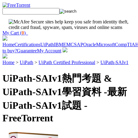
My Cart (
0
)
Home
Certifications
UiPath
IBM
EMC
SAP
Oracle
Microsoft
CompTIA
to buy?
Guarantee
My Account
Home
>
UiPath
>
UiPath Certified Professional
>
UiPath-SAIv1
UiPath-SAIv1熱門考題 &
UiPath-SAIv1學習資料 -最新
UiPath-SAIv1試題 -
FreeTorrent