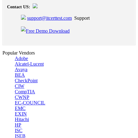
Contact US:
support@itcerttest.com
Support
Popular Vendors
Adobe
Alcatel-Lucent
Avaya
BEA
CheckPoint
CIW
CompTIA
CWNP
EC-COUNCIL
EMC
EXIN
Hitachi
HP
ISC
ISEB