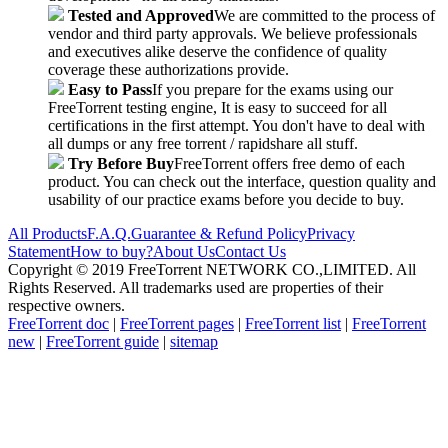
Tested and Approved
We are committed to the process of
vendor and third party approvals. We believe professionals
and executives alike deserve the confidence of quality
coverage these authorizations provide.
Easy to Pass
If you prepare for the exams using our
FreeTorrent testing engine, It is easy to succeed for all
certifications in the first attempt. You don't have to deal with
all dumps or any free torrent / rapidshare all stuff.
Try Before Buy
FreeTorrent offers free demo of each
product. You can check out the interface, question quality and
usability of our practice exams before you decide to buy.
All Products
F.A.Q.
Guarantee & Refund Policy
Privacy
Statement
How to buy?
About Us
Contact Us
Copyright © 2019 FreeTorrent NETWORK CO.,LIMITED. All
Rights Reserved. All trademarks used are properties of their
respective owners.
FreeTorrent doc
|
FreeTorrent pages
|
FreeTorrent list
|
FreeTorrent
new
|
FreeTorrent guide
|
sitemap