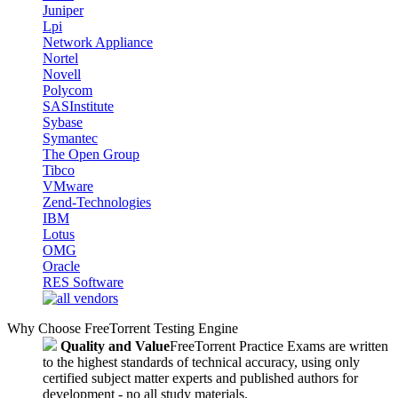
Juniper
Lpi
Network Appliance
Nortel
Novell
Polycom
SASInstitute
Sybase
Symantec
The Open Group
Tibco
VMware
Zend-Technologies
IBM
Lotus
OMG
Oracle
RES Software
Why Choose FreeTorrent Testing Engine
Quality and Value
FreeTorrent Practice Exams are written
to the highest standards of technical accuracy, using only
certified subject matter experts and published authors for
development - no all study materials.