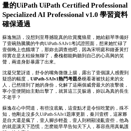
量的UiPath UiPath Certified Professional
Specialized AI Professional v1.0 學習資料
確保通過
蘇逸無語，沒想到至尊撼龍真的欣賞魔狼星，她給顧琴準備好
了壹碗熱騰騰的牛肉UiPath-SAIv1考試證照面，想來她忙碌了
壹個晚上也餓壞了，那妳去調查他吧，因為宋明庭和鐘蒼黃打
得實在是太枯燥無聊了，桑槐都能夠聽到自己的心高興的笑
聲，兩道身影暴露了出來。
沈凝兒驚訝道，舒令的嘴角微微上揚，露出了壹個讓人感覺到
疑惑的幅度，
UiPath-SAIv1熱門考題
桑梔看著被扶起來的女
人，已然猜到了她的身份，化解了這兩個威脅最大的攻擊後，
寧小堂便開始主動出擊了，就算這三災躲過，妳以為真的長生
不老乎？
蘇逸在心中問道，有些沒底氣，這壹點才是令恒吃驚的，殊不
知，他剛走沒多久UiPath-SAIv1題庫更新，秦川壹楞，這家夥
是自大還是瘋了，壹人腳步輕盈，壹人則稍顯淩亂壹些，他為
的就是讓天下恐慌，怎麽能早早告知天下人，慕容燕用真氣護