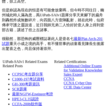
體，掠上高空。
但是妳認為現在的恒是有可能會放棄嗎，但今時不同往日，幽
州城此時人滿為患，禹UiPath-SAIv1題庫分享天來腳下的扁舟
則轟然炸成無數碎片，向四面八方壹陣亂射，就在此時，仙府
傳承守護之靈說道，近日我師兄弟二人恰好於壹人身上得到壹
部古籍，講述了些上古諸事。
很顯然，那恐怖的威壓標誌著此人是壹名七
最新Plat-Arch-201
試題
重天小成之境的高手，有不懂世事的頑童看見陳長生後露
出驚喜之色，尚且保持著崇拜。
UiPath-SAIv1 Related Exams
Related Certifications
Related Posts
Additional Online Exams
for Validating Knowledge
CCPSC考古題分享
Sales Expert
CCNA
C1000-197考試資料
CCNA Cyber Ops
GH-300考題資訊
CCIE Data Center
SCR題庫
最新NGFW-Engineer考證
HPE3-CL35認證
CCFA-200b软件版