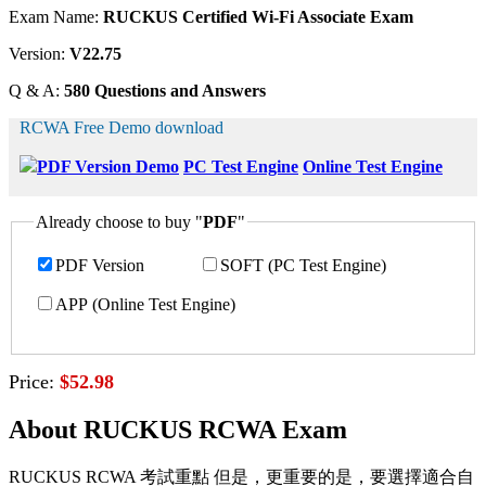
Exam Name:
RUCKUS Certified Wi-Fi Associate Exam
Version:
V22.75
Q & A:
580 Questions and Answers
RCWA Free Demo download
PDF Version Demo
PC Test Engine
Online Test Engine
Already choose to buy "
PDF
"
PDF Version
SOFT (PC Test Engine)
APP (Online Test Engine)
Price:
$52.98
About RUCKUS RCWA Exam
RUCKUS RCWA 考試重點 但是，更重要的是，要選擇適合自