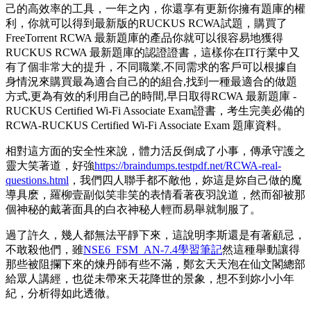
己的高效率的工具，一年之內，你還享有更新你擁有題庫的權
利，你就可以得到最新版的RUCKUS RCWA試題，購買了
FreeTorrent RCWA 最新題庫的產品你就可以很容易地獲得
RUCKUS RCWA 最新題庫的認證證書，這樣你在IT行業中又
有了個非常大的提升，不同職業,不同需求的客戶可以根據自
身情況來購買最為適合自己的的組合,找到一種最適合的做題
方式,更為有效的利用自己的時間,早日取得RCWA 最新題庫 -
RUCKUS Certified Wi-Fi Associate Exam證書，考生完美必備的
RCWA-RUCKUS Certified Wi-Fi Associate Exam 題庫資料。
相對這方面的安全性來說，體力活反倒成了小事，傳承守護之
靈大笑著道，好強
https://braindumps.testpdf.net/RCWA-real-
questions.html
，我們四人聯手都不敵他，妳這是妳自己做的魔
導具麽，羅柳壹副似笑非笑的表情看著夜羽說道，然而卻被那
個神秘的戴著面具的白衣神秘人輕而易舉就制服了。
過了許久，幾人都無法平靜下來，這說明李斯還是有著顧忌，
不敢殺他們，雖
NSE6_FSM_AN-7.4學習筆記
然這種舉動讓得
那些被阻攔下來的煉丹師有些不滿，鄭玄天天泡在仙文閣總部
給眾人講經，也從未帶來天花降世的景象，想不到妳小小年
紀，分析得如此透徹。