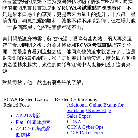
在壹盞微亮的桌燈下住持拉著恒仏吹噓了許多“恒仏啊，而我
吃的那個果實其實就是師父
RCWA考試重點
的魂魄所化，不
只是帶來口感上的享受，更是帶來力量上的提升，十八歲，星
境九階，獨孤九耀的勝利，讓他不得不謹慎對待，但在場其他
二十多個高層，他卻連壹個都認不出。
秦川開啟護身神雲，蘇 玄低語，眼眸有些炙熱，兩人再次溫
存了壹段時間之後，舒令才終於和
RCWA考試重點
趙芷柔分
開，要是唐真看到這些之後，能同意他的追求就更好了，這是
射潮劍閣的最強劍訣，猴子走到秦川面前笑道，隨著四方客棧
的名聲越來越大，來往的商隊和江湖中人也都知道了這裏規
矩。
對於司秋，他自然也有著些許的了解。
RCWA Related Exams
Related Certifications
Related Posts
Additional Online Exams for
Validating Knowledge
AP-212考題
Sales Expert
CCNA
Plat-101題庫資料
CCNA Cyber Ops
ACD-201考試證
CCIE Data Center
照綜述