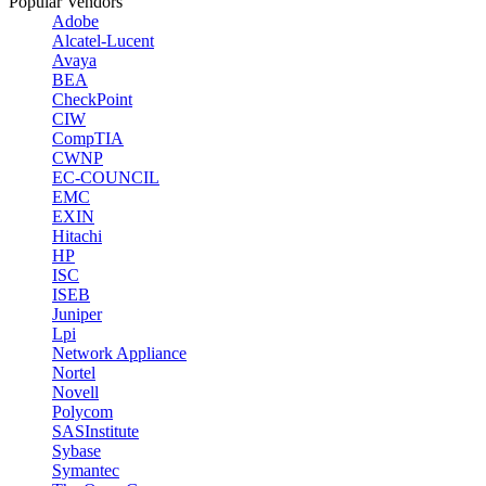
Popular Vendors
Adobe
Alcatel-Lucent
Avaya
BEA
CheckPoint
CIW
CompTIA
CWNP
EC-COUNCIL
EMC
EXIN
Hitachi
HP
ISC
ISEB
Juniper
Lpi
Network Appliance
Nortel
Novell
Polycom
SASInstitute
Sybase
Symantec