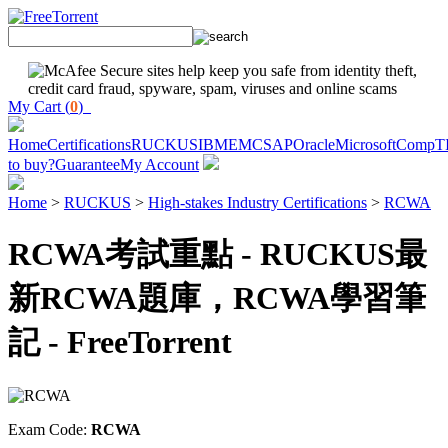
My Cart (
0
)
Home
Certifications
RUCKUS
IBM
EMC
SAP
Oracle
Microsoft
CompT
to buy?
Guarantee
My Account
Home
>
RUCKUS
>
High-stakes Industry Certifications
>
RCWA
RCWA考試重點 - RUCKUS最
新RCWA題庫，RCWA學習筆
記 - FreeTorrent
Exam Code:
RCWA