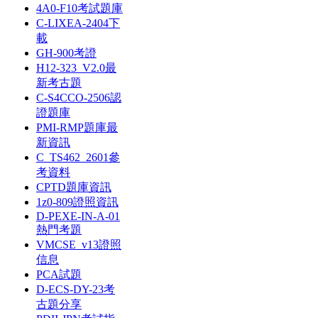
4A0-F10考試題庫
C-LIXEA-2404下
載
GH-900考證
H12-323_V2.0最
新考古題
C-S4CCO-2506認
證題庫
PMI-RMP題庫最
新資訊
C_TS462_2601參
考資料
CPTD題庫資訊
1z0-809證照資訊
D-PEXE-IN-A-01
熱門考題
VMCSE_v13證照
信息
PCA試題
D-ECS-DY-23考
古題分享