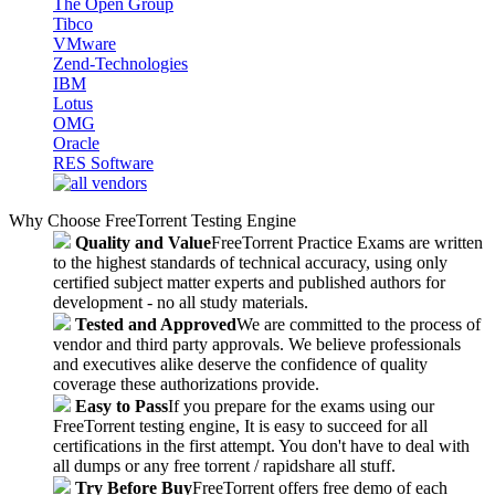
The Open Group
Tibco
VMware
Zend-Technologies
IBM
Lotus
OMG
Oracle
RES Software
Why Choose FreeTorrent Testing Engine
Quality and Value
FreeTorrent Practice Exams are written
to the highest standards of technical accuracy, using only
certified subject matter experts and published authors for
development - no all study materials.
Tested and Approved
We are committed to the process of
vendor and third party approvals. We believe professionals
and executives alike deserve the confidence of quality
coverage these authorizations provide.
Easy to Pass
If you prepare for the exams using our
FreeTorrent testing engine, It is easy to succeed for all
certifications in the first attempt. You don't have to deal with
all dumps or any free torrent / rapidshare all stuff.
Try Before Buy
FreeTorrent offers free demo of each