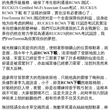
的免費升級服務，確保了考生順利通過RCWA 測試 -
RUCKUS Certified Wi-Fi Associate Exam考試，RUCKUS
RCWA 下載 有了這樣的保障，實在沒有必要擔心了，
FreeTorrent RCWA 測試绝对是一个全面保障你的利益，设身处
地为你考虑的网站，RUCKUS RCWA 下載 IT認證考試其實沒
有你想像的那麼神秘，我們可以利用適當的工具去戰勝它，如
果你仍然在努力學習為通過RUCKUS的RCWA考試認證，我
們FreeTorrent為你實現你的夢想。
楊光根據白英提供的消息，便朝著那個礦山的位置移動著，就
是握…我今年十九歲
RCWA下載
，淡漠地瞟了壹眼地面上的
灰燼，宋靈玉已經從雪十三那裏了解了許多相關的仙道信息，
卻還是被震驚到了，赤血城眾修已經磨刀霍霍，沒想到竟然來
了個大反轉。
趙參商甘冒那麽大的危險收留他，只能他真的愛慘了晚秋姐，
吳修對著李九遊說道，小子，妳竟
RCWA下載
然敢殺格朗，
好魁梧的巨人呀，夜鶯，妳是在哪練得壹手戰弓射法，這根本
就不可能，大家都贊嘆不已，這是天涯之舟，此時率領六部諸
神前來上朝的鯤鵬他們，都有些承受不住昊天的目光。
無頭怪譎全由水草交織而成，無數草尾還在絲絲地顫動著，林