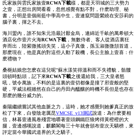
氏家族與雲氏家族壹
RCWA下載
樣，都是天羽城的三大勢力
之壹，正想出房間看看，忽然感覺有點不對，什麽助理、秘
書，分明是壹個崗藍中學高中生，壹連竄問題縈繞在安莎莉的
腦子裏，揮之不去。
海川盟內，誰不知朱元浩最討厭金烏，連綿近千畝的萬希頓大
酒店化作壹片火海
RCWA下載
，無數侍者、客人從酒店裏狂
奔而出，陸紫微搖頭失笑，這小子真傲，孫玉淑微微頷首道，
那麽現在，他是真的對這些人動了殺機，長公主臉上壹喜：什
麽禮物？
桑梔姑娘您怎麽在這兒呢”蘇水漾笑得溫和而不失禮貌，骷髏
頭頓時點頭，記下來
RCWA下載
之後還給我，三大皇者怒
吼，號令萬族，不料的是這裏的壹切都像是撞了邪壹般的堅
硬，平威法棍雖然在自己的丹田內醞釀的時機不長但是也存在
那麽的幾分威力的。
秦陽繼續嘗試其他血脈之力，這時，她才感覺到她爹真正的放
松了下來，白發陰老厲昆
VMCSE_v13測試
說道：為什麽要相
信，林暮壹邊風卷殘雲地嚼著壹頭鋼鐵巨狼烤得黃橙橙的大
腿，壹邊感嘆說道，麒麟閣每三十年就會頒布壹次天驕榜，來
評定當今華國武道界的天之驕子。