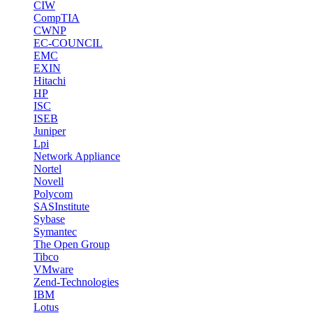
CIW
CompTIA
CWNP
EC-COUNCIL
EMC
EXIN
Hitachi
HP
ISC
ISEB
Juniper
Lpi
Network Appliance
Nortel
Novell
Polycom
SASInstitute
Sybase
Symantec
The Open Group
Tibco
VMware
Zend-Technologies
IBM
Lotus