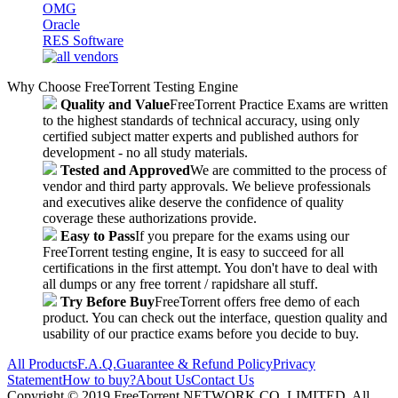
OMG
Oracle
RES Software
Why Choose FreeTorrent Testing Engine
Quality and Value
FreeTorrent Practice Exams are written
to the highest standards of technical accuracy, using only
certified subject matter experts and published authors for
development - no all study materials.
Tested and Approved
We are committed to the process of
vendor and third party approvals. We believe professionals
and executives alike deserve the confidence of quality
coverage these authorizations provide.
Easy to Pass
If you prepare for the exams using our
FreeTorrent testing engine, It is easy to succeed for all
certifications in the first attempt. You don't have to deal with
all dumps or any free torrent / rapidshare all stuff.
Try Before Buy
FreeTorrent offers free demo of each
product. You can check out the interface, question quality and
usability of our practice exams before you decide to buy.
All Products
F.A.Q.
Guarantee & Refund Policy
Privacy
Statement
How to buy?
About Us
Contact Us
Copyright © 2019 FreeTorrent NETWORK CO.,LIMITED. All