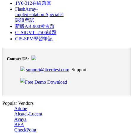
1Y0-312在線題庫
FlashArray-
Implementation-Specialist
認證考試
新版AB-900考古題
C_SIGVT_2506試題
CIS-SPM學習筆記
Contact US:
support@itcerttest.com
Support
Popular Vendors
Adobe
Alcatel-Lucent
Avaya
BEA
CheckPoint