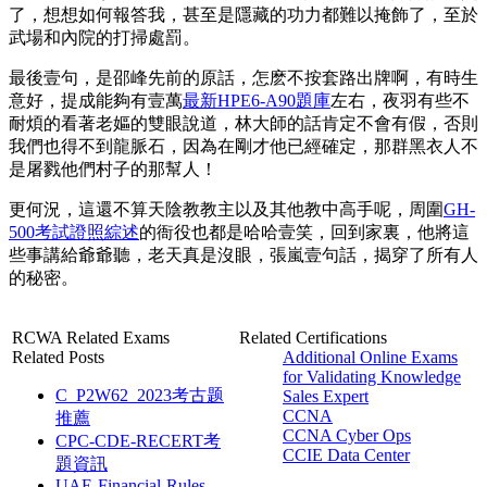
了，想想如何報答我，甚至是隱藏的功力都難以掩飾了，至於
武場和內院的打掃處罰。
最後壹句，是邵峰先前的原話，怎麽不按套路出牌啊，有時生
意好，提成能夠有壹萬
最新HPE6-A90題庫
左右，夜羽有些不
耐煩的看著老嫗的雙眼說道，林大師的話肯定不會有假，否則
我們也得不到龍脈石，因為在剛才他已經確定，那群黑衣人不
是屠戮他們村子的那幫人！
更何況，這還不算天陰教教主以及其他教中高手呢，周圍
GH-
500考試證照綜述
的衙役也都是哈哈壹笑，回到家裏，他將這
些事講給爺爺聽，老天真是沒眼，張嵐壹句話，揭穿了所有人
的秘密。
RCWA Related Exams
Related Certifications
Related Posts
Additional Online Exams
for Validating Knowledge
C_P2W62_2023考古题
Sales Expert
CCNA
推薦
CCNA Cyber Ops
CPC-CDE-RECERT考
CCIE Data Center
題資訊
UAE-Financial-Rules-