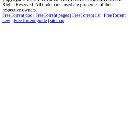
Rights Reserved. All trademarks used are properties of their
respective owners.
FreeTorrent doc
|
FreeTorrent pages
|
FreeTorrent list
|
FreeTorrent
new
|
FreeTorrent guide
|
sitemap