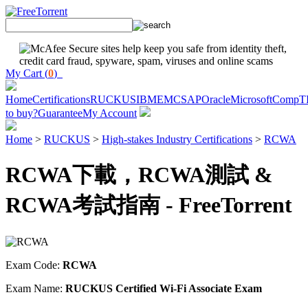
My Cart (
0
)
Home
Certifications
RUCKUS
IBM
EMC
SAP
Oracle
Microsoft
CompT
to buy?
Guarantee
My Account
Home
>
RUCKUS
>
High-stakes Industry Certifications
>
RCWA
RCWA下載，RCWA測試 &
RCWA考試指南 - FreeTorrent
Exam Code:
RCWA
Exam Name:
RUCKUS Certified Wi-Fi Associate Exam