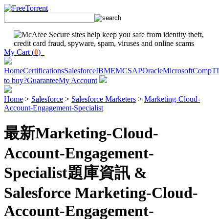
My Cart (
0
)
Home
Certifications
Salesforce
IBM
EMC
SAP
Oracle
Microsoft
CompT
to buy?
Guarantee
My Account
Home
>
Salesforce
>
Salesforce Marketers
>
Marketing-Cloud-
Account-Engagement-Specialist
最新Marketing-Cloud-
Account-Engagement-
Specialist題庫資訊 &
Salesforce Marketing-Cloud-
Account-Engagement-