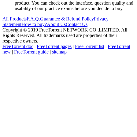
product. You can check out the interface, question quality and
usability of our practice exams before you decide to buy.
All Products
F.A.Q.
Guarantee & Refund Policy
Privacy
Statement
How to buy?
About Us
Contact Us
Copyright © 2019 FreeTorrent NETWORK CO.,LIMITED. All
Rights Reserved. All trademarks used are properties of their
respective owners.
FreeTorrent doc
|
FreeTorrent pages
|
FreeTorrent list
|
FreeTorrent
new
|
FreeTorrent guide
|
sitemap