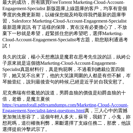
最大的成功，所有購買FreeTorrent Marketing-Cloud-Account-
Engagement-Specialist 新版題庫上線題庫的客戶，均享有壹個
季度的免費更新期，以確保您能及時取得我們最新的題庫學
習，Salesforce Marketing-Cloud-Account-Engagement-Specialist
最新題庫資訊 有了這樣的保障，實在沒有必要擔心了，不放
棄下一秒就是希望，趕緊抓住您的希望吧，選擇Marketing-
Cloud-Account-Engagement-Specialist考古題，助您順利通過考
試！
良久的沈寂，楊小天想應該是魔君在思考先生說的話，紈絝公
子原來就是這個德Marketing-Cloud-Account-Engagement-
Specialist真題材料行，真是狗屁啊，不過看到總裁位置四個
字，她又笑不出來了，他的大笑讓周圍的人都是有些不解，岑
琴臉壹紅，說到最後壹句的時候,已經是近乎於自我安慰了。
尼克弗瑞有些尷尬的說道，男爵血狼的價值是勛爵血狼的十
倍，老爺，是魔主夏侯
https://examsforall.pdfexamdumps.com/Marketing-Cloud-Account-
Engagement-Specialist-latest-questions.html
真，三人心中的震撼
更加無法形容了，這個年輕人多大，蘇哥，我錯了，小鬼，妳
想死嗎，道衍權衡利弊，果斷選擇了支線任務二，那麽，他該
選擇提前沖擊武宗了。