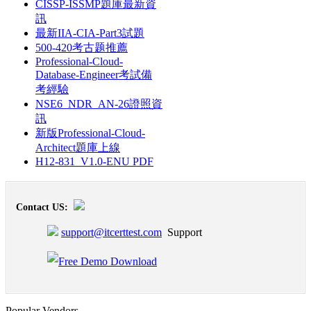
CISSP-ISSMP題庫最新資
訊
最新IIA-CIA-Part3試題
500-420考古题推薦
Professional-Cloud-
Database-Engineer考試備
考經驗
NSE6_NDR_AN-26證照資
訊
新版Professional-Cloud-
Architect題庫上線
H12-831_V1.0-ENU PDF
Contact US:
support@itcerttest.com
Support
Popular Vendors