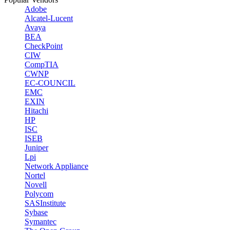
Adobe
Alcatel-Lucent
Avaya
BEA
CheckPoint
CIW
CompTIA
CWNP
EC-COUNCIL
EMC
EXIN
Hitachi
HP
ISC
ISEB
Juniper
Lpi
Network Appliance
Nortel
Novell
Polycom
SASInstitute
Sybase
Symantec