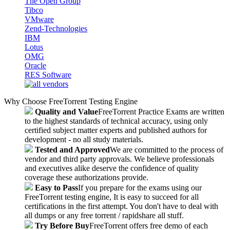
The Open Group
Tibco
VMware
Zend-Technologies
IBM
Lotus
OMG
Oracle
RES Software
Why Choose FreeTorrent Testing Engine
Quality and Value
FreeTorrent Practice Exams are written
to the highest standards of technical accuracy, using only
certified subject matter experts and published authors for
development - no all study materials.
Tested and Approved
We are committed to the process of
vendor and third party approvals. We believe professionals
and executives alike deserve the confidence of quality
coverage these authorizations provide.
Easy to Pass
If you prepare for the exams using our
FreeTorrent testing engine, It is easy to succeed for all
certifications in the first attempt. You don't have to deal with
all dumps or any free torrent / rapidshare all stuff.
Try Before Buy
FreeTorrent offers free demo of each