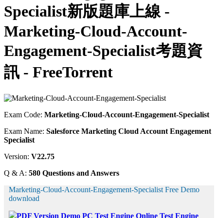
Specialist新版題庫上線 -
Marketing-Cloud-Account-
Engagement-Specialist考題資
訊 - FreeTorrent
Exam Code:
Marketing-Cloud-Account-Engagement-Specialist
Exam Name:
Salesforce Marketing Cloud Account Engagement
Specialist
Version:
V22.75
Q & A:
580 Questions and Answers
Marketing-Cloud-Account-Engagement-Specialist Free Demo
download
PDF Version Demo
PC Test Engine
Online Test Engine