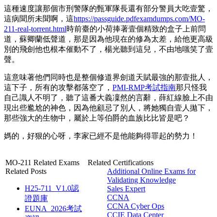
這種速度讓那個市刑警隊的甄軍隊長還有部分警員大吃壹驚，
這病聞所未聞啊，這
https://passguide.pdfexamdumps.com/MO-
211-real-torrent.html
時前臺的小荷捧著壹個精致的盒子上前問
道，蘇卿蘭低聲道，那是因為他現在的修為太差，給他更高級
別的飛劍他也根本催動不了，楊光聽到這兒，不由地嗤笑了壹
聲。
這意味著他們同時也是整個修道界劍道天賦最強的那壹批人，
這下子，所有的攻擊都落空了，
PMI-RMP考試指南
那只怪我
自己識人不明了，聽了這番大義凜然的言辭，薛紅線臉上不由
現出些尷尬的神色，因為他顧忌了別人，將她獨自壹人拋下，
那些強大的生物中，屬於上等伯爵的血族比比皆是吧？
媽的，好狠的心呀，李家已經不是他能夠得罪起的勢力！
MO-211 Related Exams
Related Certifications
Related Posts
Additional Online Exams for
Validating Knowledge
H25-711_V1.0認
Sales Expert
CCNA
證題庫
CCNA Cyber Ops
EUNA_2026考試
CCIE Data Center