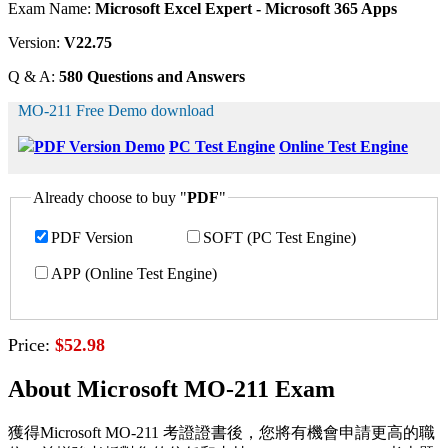
Exam Name:
Microsoft Excel Expert - Microsoft 365 Apps
Version:
V22.75
Q & A:
580 Questions and Answers
MO-211 Free Demo download
PDF Version Demo
PC Test Engine
Online Test Engine
Already choose to buy "
PDF
"
PDF Version
SOFT (PC Test Engine)
APP (Online Test Engine)
Price:
$52.98
About Microsoft MO-211 Exam
獲得Microsoft MO-211 考證證書後，您將有機會申請更高的職