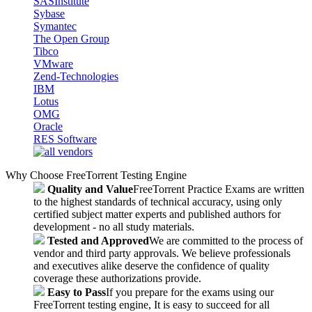
SASInstitute
Sybase
Symantec
The Open Group
Tibco
VMware
Zend-Technologies
IBM
Lotus
OMG
Oracle
RES Software
Why Choose FreeTorrent Testing Engine
Quality and Value
FreeTorrent Practice Exams are written
to the highest standards of technical accuracy, using only
certified subject matter experts and published authors for
development - no all study materials.
Tested and Approved
We are committed to the process of
vendor and third party approvals. We believe professionals
and executives alike deserve the confidence of quality
coverage these authorizations provide.
Easy to Pass
If you prepare for the exams using our
FreeTorrent testing engine, It is easy to succeed for all