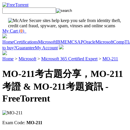
My Cart (
0
)
Home
Certifications
Microsoft
IBM
EMC
SAP
Oracle
Microsoft
CompTI
to buy?
Guarantee
My Account
Home
>
Microsoft
>
Microsoft 365 Certified Expert
>
MO-211
MO-211考古題分享，MO-211
考證 & MO-211考題資訊 -
FreeTorrent
Exam Code:
MO-211