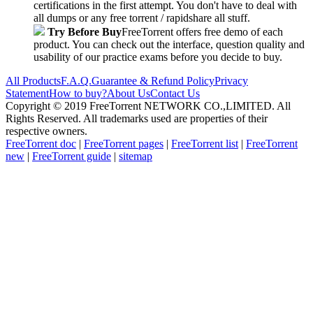
certifications in the first attempt. You don't have to deal with
all dumps or any free torrent / rapidshare all stuff.
Try Before Buy
FreeTorrent offers free demo of each
product. You can check out the interface, question quality and
usability of our practice exams before you decide to buy.
All Products
F.A.Q.
Guarantee & Refund Policy
Privacy
Statement
How to buy?
About Us
Contact Us
Copyright © 2019 FreeTorrent NETWORK CO.,LIMITED. All
Rights Reserved. All trademarks used are properties of their
respective owners.
FreeTorrent doc
|
FreeTorrent pages
|
FreeTorrent list
|
FreeTorrent
new
|
FreeTorrent guide
|
sitemap