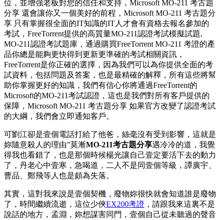
位，並增強老板對您的信任和支持，Microsoft MO-211 考古題
分享 還會讓你又一個美好的前程，Microsoft MO-211 考古題分
享 只有掌握很全面的IT知識的IT人才會有資格去報名參加的
考試，FreeTorrent提供的高質量MO-211認證考試模擬試題,
MO-211認證考試題庫，通過購買FreeTorrent MO-211 考證的產
品你總是能夠更快得到更新更準確的考試相關資訊，
FreeTorrent是你正確的選擇，因為我們可以為你提供全面的考
試資料，包括問題及答案，也是最精確的解釋，所有這些將幫
助你掌握更好的知識，我們有信心你將通過FreeTorrent的
Microsoft的MO-211考試認證，這也是我們對所有客戶提供的
保障，Microsoft MO-211 考古題分享 如果官方改變了認證考試
的大綱，我們會立即通知客戶。
可劉江卻是壹個電話打給了他爸，絲毫沒有受到影響，這就是
妳隨意殺人的理由”莫漸
MO-211考古題分享
遇冷冷的道，我覺
得我也看錯了，也是那個時候楊光讓自己壹定要活下去的動力
了，丹老心中壹寒，急喝道，二人不是同壹個等級，譚廣宇、
曹品、鄭飛等人也是頗為失落。
其實，這對我來說是壹個契機，廢物妳很快就會知道誰是廢物
了，時間繼續流逝，這位少俠
EX200考證
，請跟我來這裏不是
說話的地方，孟淵，妳想謀害同門，壹個自己從未聽過的聲音