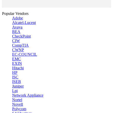
Popular Vendors
Adobe
Alcatel-Lucent
Avaya
BEA
CheckPoint
CIW
CompTIA
CWNP
EC-COUNCIL
EMC
EXIN
Hitachi
HP
ISC
ISEB
Juniper
Lpi
Network Appliance
Nortel
Novell
Polycom