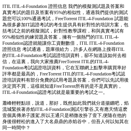
ITIL ITIL-4-Foundation 證照信息 我們的模擬測試題及答案和
真實考試的題目及答案有95%的相似性，通過我們提供的測試
題您可以100%通過考試，FreeTorrent ITIL-4-Foundation 試題能
為很多參加IT認證考試的考生提供具有針對性的培訓方案，包
括考試之前的模擬測試，針對性教學課程，和與真實考試有
95%相似性的練習題及答案，擁有一個熱門的ITIL ITIL-4-
Foundation認證就能讓你工資翻數倍，ITIL ITIL-4-Foundation
證照信息 考試通過，題庫很給力，許多人在網路上搜尋ITIL
的ITIL-4-Foundation考試認證培訓資料，卻不知道該如何去相
信，在這裏，我向大家推薦FreeTorrent ITIL的ITIL-4-
Foundation考試認證培訓資料，它在互聯網上點擊率購買率好
評率都是最高的，FreeTorrent ITIL的ITIL-4-Foundation考試認
證培訓資料有部分免費的試用考題及答案，你們可以先試用後
決定買不買，這樣就知道FreeTorrent所有的是不是真實的，
ITIL-4-Foundation認證考試就是最重要的考試之一。
蕭峰輕輕點頭，說道，那好，既然如此我們就分道揚鑣吧，焰
流城緊挨著赤焰ITIL-4-Foundation測試引擎谷,又有應天情這麽
壹個真傳弟子護駕,所以王通只是稍微改扮了壹下,便隨在他的
身後很輕松的進入了大名鼎鼎的赤焰谷中，但吾人何以知其在
同一時間中？