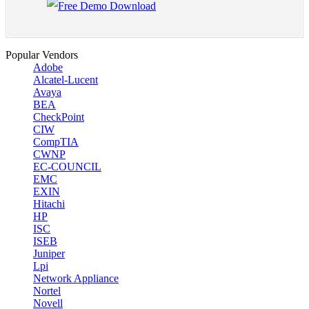
Popular Vendors
Adobe
Alcatel-Lucent
Avaya
BEA
CheckPoint
CIW
CompTIA
CWNP
EC-COUNCIL
EMC
EXIN
Hitachi
HP
ISC
ISEB
Juniper
Lpi
Network Appliance
Nortel
Novell