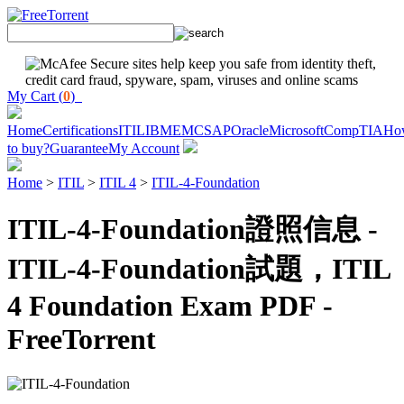
My Cart (
0
)
Home
Certifications
ITIL
IBM
EMC
SAP
Oracle
Microsoft
CompTIA
Ho
to buy?
Guarantee
My Account
Home
>
ITIL
>
ITIL 4
>
ITIL-4-Foundation
ITIL-4-Foundation證照信息 -
ITIL-4-Foundation試題，ITIL
4 Foundation Exam PDF -
FreeTorrent