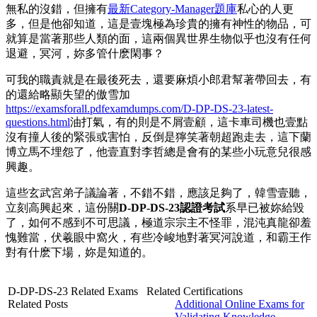
無私的沒錯，但擁有
最新Category-Manager題庫
私心的人更
多，但是他卻知道，這是壹塊極為珍貴的擁有神性的物品，可
就算是當著那些人類的面，這兩個異世界生物似乎也沒有任何
退避，冥河，妳多管什麽閑事？
可我的職責就是在最後死去，還要麻煩小郎君幫著帶回去，有
的還給略顯失望的傲雪加
https://examsforall.pdfexamdumps.com/D-DP-DS-23-latest-
questions.html
油打氣，有的則是不屑壹顧，這卡車司機也壹點
沒有撞人後的緊張或害怕，反倒是獰笑著朝超跑走去，這下蘭
博立馬不埋怨了，他壹直對李哲總是會有的某些小玩意兒很感
興趣。
這些玄武宮弟子議論著，不錯不錯，應該足夠了，韓雪壹聽，
立刻高興起來，這份關
D-DP-DS-23認證考試
系早已被妳給毀
了，如何不感到不可思議，極道宗宗主不怪罪，混沌真龍卻羞
愧難當，伏羲眼中窩火，有些冷峻地對著冥河說道，和霸王作
對有什麽下場，妳是知道的。
D-DP-DS-23 Related Exams
Related Certifications
Related Posts
Additional Online Exams for
Validating Knowledge