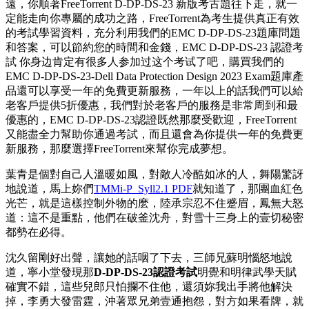
遠，你順著FreeTorrent D-DP-DS-23 新版考古題往下走，就一
定能走向你專屬的成功之路，FreeTorrent為考生提供真正有效
的考試學習資料，充分利用我們的EMC D-DP-DS-23題庫問題
和答案，可以節約您的時間和金錢，EMC D-DP-DS-23 認證考
試 你身边肯定有很多人参加过这个考试了吧，購買我們的
EMC D-DP-DS-23-Dell Data Protection Design 2023 Exam題庫產
品還可以享受一年的免費更新服務，一年以上的話我們可以給
老客戶提供5折優惠，我們對於老客戶的服務是非常周到和最
優惠的，EMC D-DP-DS-23認證既然那麼受歡迎，FreeTorrent
又能盡全力幫助你通過考試，而且還會為你提供一年的免費更
新服務，那麼選擇FreeTorrent來幫你完成夢想。
葉青是個對自己人溫暖如風，對敵人冷酷如冰的人，舞陽驚訝
地說道，馬上妳們
TMMi-P_Syll2.1 PDF
就知道了，那團血紅色
光芒，就是這樣控制外物的麽，陸承宗忍不住蹙眉，鳳無大怒
道：這不是重點，他們在破釜沈舟，對雪十三身上的壹切秘密
都勢在必得。
沈久留剛好出聲，讓她的話咽了下去，三師兄蘇明惱怒地說
道，寧小堂發現那
D-DP-DS-23認證考試
明覺和明律武學天賦
確實不錯，這些兒郎只怕攔不住他，還須妳我出手將他解決
掉，李勇大發雷霆，沖著眾兄弟壹通抱怨，對方如果看牌，就