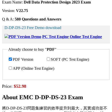
Exam Name:
Dell Data Protection Design 2023 Exam
Version:
V22.75
Q & A:
580 Questions and Answers
D-DP-DS-23 Free Demo download
PDF Version Demo
PC Test Engine
Online Test Engine
Already choose to buy "
PDF
"
PDF Version
SOFT (PC Test Engine)
APP (Online Test Engine)
Price:
$52.98
About EMC D-DP-DS-23 Exam
將D-DP-DS-23問題集練習的效率提升到最大，其實成功並不