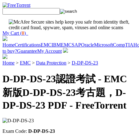
My Cart (
0
)
Home
Certifications
EMC
IBM
EMC
SAP
Oracle
Microsoft
CompTIA
H
to buy?
Guarantee
My Account
Home
>
EMC
>
Data Protection
>
D-DP-DS-23
D-DP-DS-23認證考試 - EMC
新版D-DP-DS-23考古題，D-
DP-DS-23 PDF - FreeTorrent
Exam Code:
D-DP-DS-23