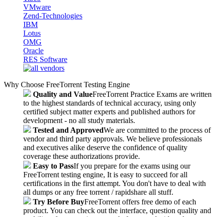
VMware
Zend-Technologies
IBM
Lotus
OMG
Oracle
RES Software
Why Choose FreeTorrent Testing Engine
Quality and Value
FreeTorrent Practice Exams are written
to the highest standards of technical accuracy, using only
certified subject matter experts and published authors for
development - no all study materials.
Tested and Approved
We are committed to the process of
vendor and third party approvals. We believe professionals
and executives alike deserve the confidence of quality
coverage these authorizations provide.
Easy to Pass
If you prepare for the exams using our
FreeTorrent testing engine, It is easy to succeed for all
certifications in the first attempt. You don't have to deal with
all dumps or any free torrent / rapidshare all stuff.
Try Before Buy
FreeTorrent offers free demo of each
product. You can check out the interface, question quality and