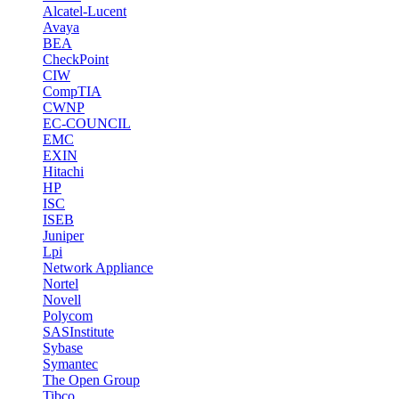
Alcatel-Lucent
Avaya
BEA
CheckPoint
CIW
CompTIA
CWNP
EC-COUNCIL
EMC
EXIN
Hitachi
HP
ISC
ISEB
Juniper
Lpi
Network Appliance
Nortel
Novell
Polycom
SASInstitute
Sybase
Symantec
The Open Group
Tibco