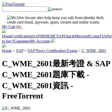
My Cart (
0
)
Home
Certifications
SAP
IBM
EMC
SAP
Oracle
Microsoft
CompTIA
Ho
to buy?
Guarantee
My Account
Home
>
SAP
>
SAP Proxy Certification Exams
>
C_WME_2601
C_WME_2601最新考證 & SAP
C_WME_2601題庫下載 -
C_WME_2601資訊 -
FreeTorrent