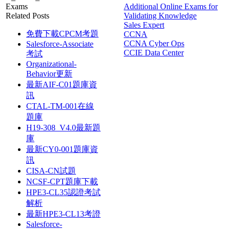
Exams
Additional Online Exams for
Related Posts
Validating Knowledge
Sales Expert
免費下載CPCM考題
CCNA
CCNA Cyber Ops
Salesforce-Associate
CCIE Data Center
考試
Organizational-
Behavior更新
最新AIF-C01題庫資
訊
CTAL-TM-001在線
題庫
H19-308_V4.0最新題
庫
最新CY0-001題庫資
訊
CISA-CN試題
NCSF-CPT題庫下載
HPE3-CL35認證考試
解析
最新HPE3-CL13考證
Salesforce-