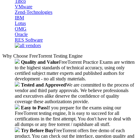
Tibco
VMware
Zend-Technologies
IBM
Lotus
OMG
Oracle
RES Software
Why Choose FreeTorrent Testing Engine
Quality and Value
FreeTorrent Practice Exams are written
to the highest standards of technical accuracy, using only
certified subject matter experts and published authors for
development - no all study materials.
Tested and Approved
We are committed to the process of
vendor and third party approvals. We believe professionals
and executives alike deserve the confidence of quality
coverage these authorizations provide.
Easy to Pass
If you prepare for the exams using our
FreeTorrent testing engine, It is easy to succeed for all
certifications in the first attempt. You don't have to deal with
all dumps or any free torrent / rapidshare all stuff.
Try Before Buy
FreeTorrent offers free demo of each
product. You can check out the interface, question quality and