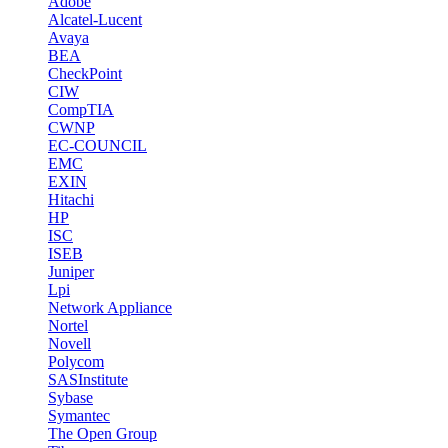
Adobe
Alcatel-Lucent
Avaya
BEA
CheckPoint
CIW
CompTIA
CWNP
EC-COUNCIL
EMC
EXIN
Hitachi
HP
ISC
ISEB
Juniper
Lpi
Network Appliance
Nortel
Novell
Polycom
SASInstitute
Sybase
Symantec
The Open Group