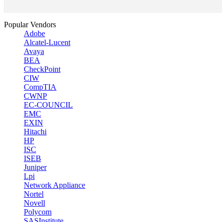
Popular Vendors
Adobe
Alcatel-Lucent
Avaya
BEA
CheckPoint
CIW
CompTIA
CWNP
EC-COUNCIL
EMC
EXIN
Hitachi
HP
ISC
ISEB
Juniper
Lpi
Network Appliance
Nortel
Novell
Polycom
SASInstitute