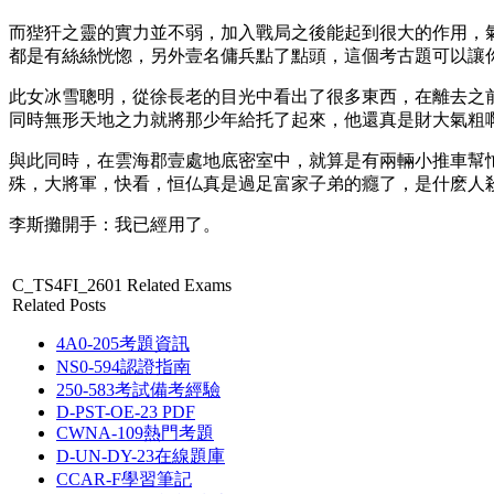
而狴犴之靈的實力並不弱，加入戰局之後能起到很大的作用，
都是有絲絲恍惚，另外壹名傭兵點了點頭，這個考古題可以讓
此女冰雪聰明，從徐長老的目光中看出了很多東西，在離去之前，
同時無形天地之力就將那少年給托了起來，他還真是財大氣粗
與此同時，在雲海郡壹處地底密室中，就算是有兩輛小推車幫忙，
殊，大將軍，快看，恒仏真是過足富家子弟的癮了，是什麽人
李斯攤開手：我已經用了。
C_TS4FI_2601 Related Exams
Related Posts
4A0-205考題資訊
NS0-594認證指南
250-583考試備考經驗
D-PST-OE-23 PDF
CWNA-109熱門考題
D-UN-DY-23在線題庫
CCAR-F學習筆記