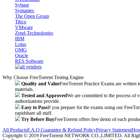
Sybase
Symantec
The Open Group
Tibco
VMware
Zend-Technologies
IBM
Lotus
OMG
Oracle
RES Software
Why Choose FreeTorrent Testing Engine
Quality and Value
FreeTorrent Practice Exams are written to
materials.
Tested and Approved
We are committed to the process of v
authorizations provide.
Easy to Pass
If you prepare for the exams using our FreeTorren
rapidshare all stuff.
Try Before Buy
FreeTorrent offers free demo of each produc
All Products
F.A.Q.
Guarantee & Refund Policy
Privacy Statement
How
Copyright © 2019 FreeTorrent NETWORK CO.,LIMITED. All Rights Res