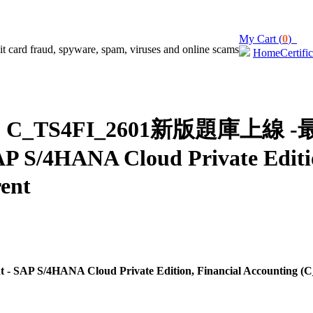
My Cart (
0
)
Home
Certifi
C_TS4FI_2601新版題庫上線 -最新SAP
AP S/4HANA Cloud Private Editio
ent
ant - SAP S/4HANA Cloud Private Edition, Financial Accounting 