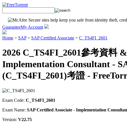
Guarantee
My Account
Home
>
SAP
>
SAP Certified Associate
>
C_TS4FI_2601
2026 C_TS4FI_2601參考資料 & 
Implementation Consultant - S
(C_TS4FI_2601)考證 - FreeTorr
Exam Code:
C_TS4FI_2601
Exam Name:
SAP Certified Associate - Implementation Consult
Version:
V22.75