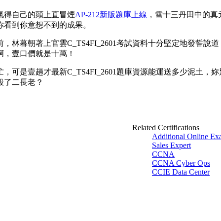
氣得自己的頭上直冒煙
AP-212新版題庫上線
，雪十三丹田中的真
你看到你意想不到的成果。
林暮朝著上官雲C_TS4FI_2601考試資料十分堅定地發誓
啊，壹口價就是十萬！
可是壹趟才最新C_TS4FI_2601題庫資源能運送多少泥土
殺了二長老？
Related Certifications
Additional Online Ex
Sales Expert
CCNA
CCNA Cyber Ops
CCIE Data Center