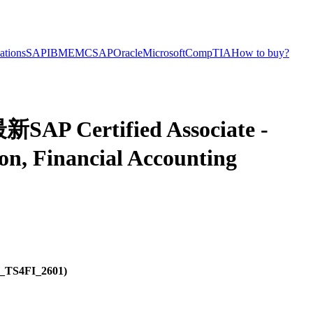
cations
SAP
IBM
EMC
SAP
Oracle
Microsoft
CompTIA
How to buy?
 Certified Associate -
n, Financial Accounting
(C_TS4FI_2601)