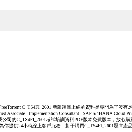
eTorrent C_TS4FI_2601 新版題庫上線的資料是專門為了沒有
e - Implementation Consultant - SAP S/4HANA Cloud Priva
C_TS4FI_2601考試培訓資料PDF版本免費版本，放心購買，將Fr
以在互聯網上為你提供24小時線上客戶服務，對于購買C_TS4FI_26