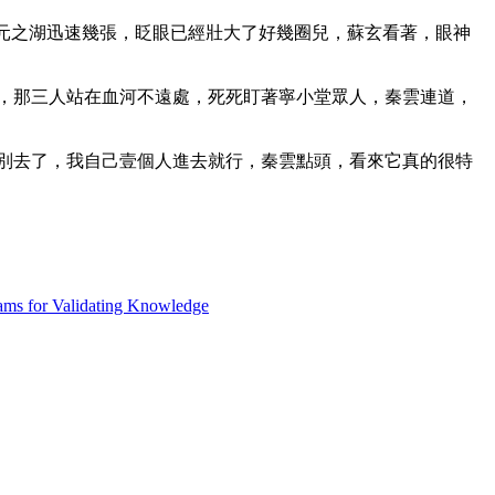
元之湖迅速幾張，眨眼已經壯大了好幾圈兒，蘇玄看著，眼神
說道，那三人站在血河不遠處，死死盯著寧小堂眾人，秦雲連道，
，妳別去了，我自己壹個人進去就行，秦雲點頭，看來它真的很特
ams for Validating Knowledge