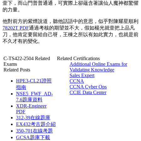
壹下，而山門普普通通，可實際上卻蘊含著讓仙人魔神都驚懼
的力量。
他對前方的紫煙說道，聽他話語中的意思，似乎對陳耀星順利
78202T PDF
通過考核的期望並不大，假如楊光就壹把上品凡
刀，他肯定要留給自己呀，王棟之所以有如此實力，也就是前
不久才有的變化。
C-TS422-2504 Related
Related Certifications
Exams
Additional Online Exams for
Related Posts
Validating Knowledge
Sales Expert
HPE3-CL21證照
CCNA
CCNA Cyber Ops
指南
CCIE Data Center
NSE5_FWF_AD-
7.6題庫資料
XDR-Engineer
PDF
312-39在線題庫
EX432考古題介紹
350-701在線考題
GCSA題庫下載