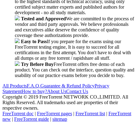
to the highest standards of technical accuracy, using only
certified subject matter experts and published authors for
development - no all study materials.
Tested and Approved
We are committed to the process of
vendor and third party approvals. We believe professionals
and executives alike deserve the confidence of quality
coverage these authorizations provide.
Easy to Pass
If you prepare for the exams using our
FreeTorrent testing engine, It is easy to succeed for all
certifications in the first attempt. You don't have to deal with
all dumps or any free torrent / rapidshare all stuff.
Try Before Buy
FreeTorrent offers free demo of each
product. You can check out the interface, question quality and
usability of our practice exams before you decide to buy.
All Products
F.A.Q.
Guarantee & Refund Policy
Privacy
Statement
How to buy?
About Us
Contact Us
Copyright © 2019 FreeTorrent NETWORK CO.,LIMITED. All
Rights Reserved. All trademarks used are properties of their
respective owners.
FreeTorrent doc
|
FreeTorrent pages
|
FreeTorrent list
|
FreeTorrent
new
|
FreeTorrent guide
|
sitemap