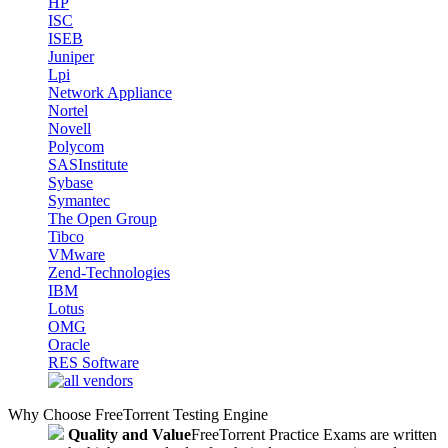
HP
ISC
ISEB
Juniper
Lpi
Network Appliance
Nortel
Novell
Polycom
SASInstitute
Sybase
Symantec
The Open Group
Tibco
VMware
Zend-Technologies
IBM
Lotus
OMG
Oracle
RES Software
Why Choose FreeTorrent Testing Engine
Quality and Value
FreeTorrent Practice Exams are written