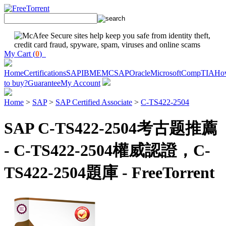
My Cart (
0
)
Home
Certifications
SAP
IBM
EMC
SAP
Oracle
Microsoft
CompTIA
Ho
to buy?
Guarantee
My Account
Home
>
SAP
>
SAP Certified Associate
>
C-TS422-2504
SAP C-TS422-2504考古题推薦
- C-TS422-2504權威認證，C-
TS422-2504題庫 - FreeTorrent