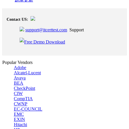
Contact US:
support@itcerttest.com
Support
Popular Vendors
Adobe
Alcatel-Lucent
Avaya
BEA
CheckPoint
CIW
CompTIA
CWNP
EC-COUNCIL
EMC
EXIN
Hitachi