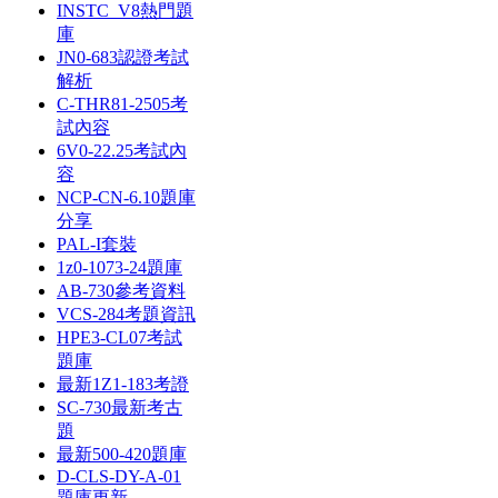
INSTC_V8熱門題
庫
JN0-683認證考試
解析
C-THR81-2505考
試內容
6V0-22.25考試內
容
NCP-CN-6.10題庫
分享
PAL-I套裝
1z0-1073-24題庫
AB-730參考資料
VCS-284考題資訊
HPE3-CL07考試
題庫
最新1Z1-183考證
SC-730最新考古
題
最新500-420題庫
D-CLS-DY-A-01
題庫更新