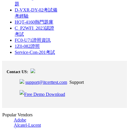
題
D-VXR-DY-02考試備
考經驗
HQT-4160熱門題庫
C_P2WFI_2023認證
考試
FC0-U71證照資訊
1Z0-082證照
Service-Con-201考試
Contact US:
support@itcerttest.com
Support
Popular Vendors
Adobe
Alcatel-Lucent