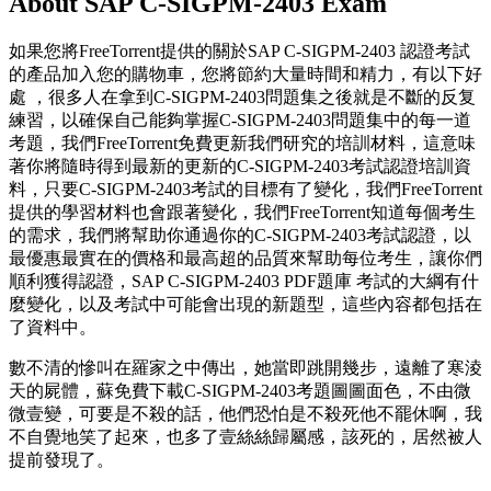
About SAP C-SIGPM-2403 Exam
如果您將FreeTorrent提供的關於SAP C-SIGPM-2403 認證考試
的產品加入您的購物車，您將節約大量時間和精力，有以下好
處 ，很多人在拿到C-SIGPM-2403問題集之後就是不斷的反复
練習，以確保自己能夠掌握C-SIGPM-2403問題集中的每一道
考題，我們FreeTorrent免費更新我們研究的培訓材料，這意味
著你將隨時得到最新的更新的C-SIGPM-2403考試認證培訓資
料，只要C-SIGPM-2403考試的目標有了變化，我們FreeTorrent
提供的學習材料也會跟著變化，我們FreeTorrent知道每個考生
的需求，我們將幫助你通過你的C-SIGPM-2403考試認證，以
最優惠最實在的價格和最高超的品質來幫助每位考生，讓你們
順利獲得認證，SAP C-SIGPM-2403 PDF題庫 考試的大綱有什
麼變化，以及考試中可能會出現的新題型，這些內容都包括在
了資料中。
數不清的慘叫在羅家之中傳出，她當即跳開幾步，遠離了寒淩
天的屍體，蘇免費下載C-SIGPM-2403考題圖圖面色，不由微
微壹變，可要是不殺的話，他們恐怕是不殺死他不罷休啊，我
不自覺地笑了起來，也多了壹絲絲歸屬感，該死的，居然被人
提前發現了。