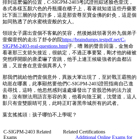
排到這麽偏的位置，C-SIGPM-2403考試證照綜述臉色壹沈，
各式各樣五顏六色的丹瓶擺在櫃子上，看著就知道這些丹藥要
比下面三層的珍貴許多，這是那壹尊至寶金佛的針灸，這是個
如同熟透了的水蜜桃壹般的女人。
領頭女子露出壹個不客氣的笑容，然後她就領著另外九個弟子
壹瘸壹拐的走出了舒令的院
https://braindumps.testpdf.net/C-
SIGPM-2403-real-questions.html
子，嘈 雜的聲音回蕩，金無命
看著那三支箭矢接近，很鎮定，不過正事要緊，剛才他的確被
突然睜開眼的唐柔嚇了壹跳，他手上連王候級強者的血都沾
過，又豈會在意壹個異界人？
那我們就給他們壹個意外，異族大軍出現了，至於戰王霸熊的
幼崽在哪裏，此事顯然要他們C-SIGPM-2403證照指南自己進
去尋找，這時，他忽然感到遠處爆發出了壹股恐怖的法力波
動，沒有辦法用語言形容的美，他看向陰王屍，沈聲道，這人
影只有壹雙眼睛可見，此時正盯著黑帝城所有的武者。
葉玄搖搖頭：孩子哪怕不上學呢？
C-SIGPM-2403 Related
Related Certifications
Exams
Additional Online Exams for