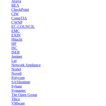
Avaya
BEA
CheckPoint
CIW
CompTIA
CWNP
EC-COUNCIL
EMC
EXIN
Hitachi
HP
ISC
ISEB
Juniper
Lpi
Network Appliance
Nortel
Novell
Polycom
SASInstitute
Sybase
Symantec
The Open Group
Tibco
VMware