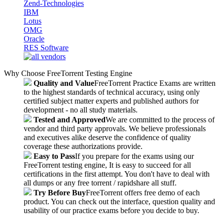
Zend-Technologies
IBM
Lotus
OMG
Oracle
RES Software
Why Choose FreeTorrent Testing Engine
Quality and Value
FreeTorrent Practice Exams are written
to the highest standards of technical accuracy, using only
certified subject matter experts and published authors for
development - no all study materials.
Tested and Approved
We are committed to the process of
vendor and third party approvals. We believe professionals
and executives alike deserve the confidence of quality
coverage these authorizations provide.
Easy to Pass
If you prepare for the exams using our
FreeTorrent testing engine, It is easy to succeed for all
certifications in the first attempt. You don't have to deal with
all dumps or any free torrent / rapidshare all stuff.
Try Before Buy
FreeTorrent offers free demo of each
product. You can check out the interface, question quality and
usability of our practice exams before you decide to buy.