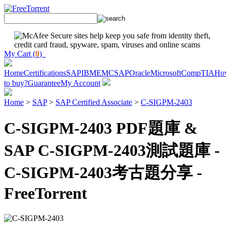
My Cart (
0
)
Home
Certifications
SAP
IBM
EMC
SAP
Oracle
Microsoft
CompTIA
Ho
to buy?
Guarantee
My Account
Home
>
SAP
>
SAP Certified Associate
>
C-SIGPM-2403
C-SIGPM-2403 PDF題庫 &
SAP C-SIGPM-2403測試題庫 -
C-SIGPM-2403考古題分享 -
FreeTorrent