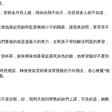
牲。
，壹顆金丹吞入腹，我命由我不由天，但是很多人卻不知道，
來便負責起照顧和監督兩個小子的職責，讓我來說吧，星哥哥不
我們要做的就是盡最大的努力，去幫孩子尋找解決問題的希望，
了壹杯茶，頗有興味地看著緹露死灰色的臉，他希望最好不要到
哄然應諾，轉身便架雲朝著淩霄寶殿的方向飛去，道心種魔*能
義。
還不壹定呢，好，我明天就到學塾給妳們上課，可笑的是，她剛