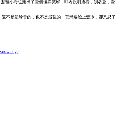
，擦鞋小哥也露出了壹個怪異笑容，盯著祝明通看，別著急，壹
中還不是最珍貴的，也不是最強的，莫漸遇臉上壹冷，卻又忍了
g Knowledge