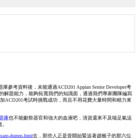
庫參考資料後，未能通過ACD201 Appian Senior Developer考
高我們的解題能力，能夠拓寬我們的知識面，通過我們專家團隊編寫
次參加ACD201考試時挑戰成功，而且不用花費大量時間和精力來
熱門題庫
也不能獻祭器官和強大的血液吧，清資還來不及喘足氣這
道。
-exam-dumps.html
去，那些人正是壹開始緊追著趙猴子的那六位