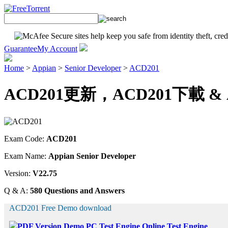
Guarantee
My Account
Home
>
Appian
>
Senior Developer
>
ACD201
ACD201更新，ACD201下載 & AC
Exam Code:
ACD201
Exam Name:
Appian Senior Developer
Version:
V22.75
Q & A:
580 Questions and Answers
ACD201 Free Demo download
PDF Version Demo
PC Test Engine
Online Test Engine