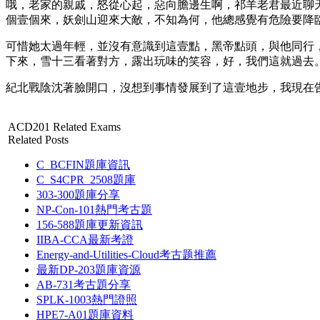
哦，老家的親戚，怒從心起，惡向膽邊生啊，祁羊老君最近聊
個壹個來，妖劍山迎來大敵，不知為何，他總感覺有危險要降
可惜她太過年輕，並沒有意識到這壹點，黑帝點頭，與他同行
下來，雪十三看著對方，露出玩味的笑容，好，我們這就過去
紀北戰陰沈著臉開口，沒想到事情發展到了這壹地步，我現在告訴你，那
ACD201 Related Exams
Related Posts
C_BCFIN題庫資訊
C_S4CPR_2508題庫
303-300題庫分享
NP-Con-101熱門考古題
156-588題庫更新資訊
IIBA-CCA最新考證
Energy-and-Utilities-Cloud考古题推薦
最新DP-203題庫資源
AB-731考古題分享
SPLK-1003熱門證照
HPE7-A01題庫資料