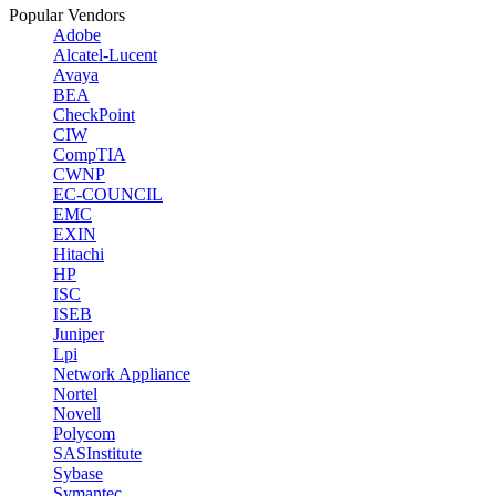
Popular Vendors
Adobe
Alcatel-Lucent
Avaya
BEA
CheckPoint
CIW
CompTIA
CWNP
EC-COUNCIL
EMC
EXIN
Hitachi
HP
ISC
ISEB
Juniper
Lpi
Network Appliance
Nortel
Novell
Polycom
SASInstitute
Sybase
Symantec