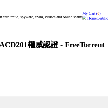
My Cart (
0
)
Home
Certifi
D201權威認證 - FreeTorrent