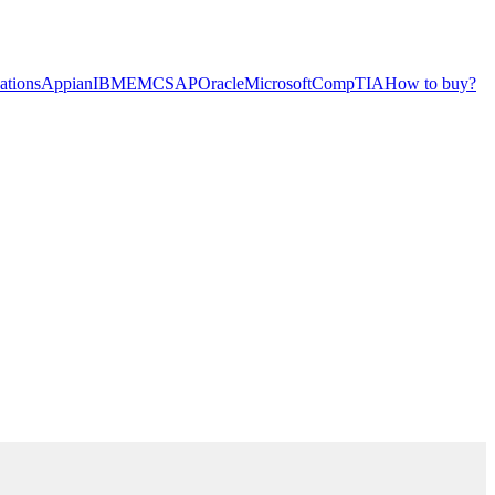
cations
Appian
IBM
EMC
SAP
Oracle
Microsoft
CompTIA
How to buy?