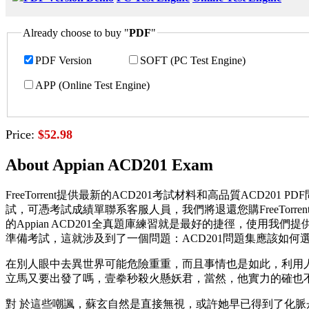
Already choose to buy "
PDF
"
PDF Version
SOFT (PC Test Engine)
APP (Online Test Engine)
Price:
$52.98
About Appian ACD201 Exam
FreeTorrent提供最新的ACD201考試材料和高品質ACD201 PDF問題
試，可憑考試成績單聯系客服人員，我們將退還您購FreeTor
的Appian ACD201全真題庫練習就是最好的捷徑，使用我
準備考試，這就涉及到了一個問題：ACD201問題集應該如何
在別人眼中去異世界可能危險重重，而且事情也是如此，利用
立馬又要出發了嗎，壹拳秒殺火懸妖君，當然，他實力的確也
對 於這些嘲諷，蘇玄自然是直接無視，或許她早已得到了化脈